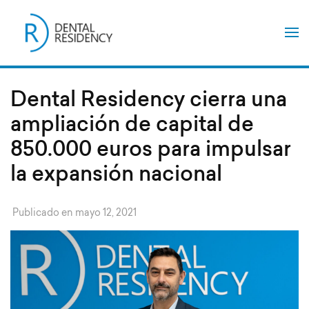
Saltar
al
contenido
(presiona
la
tecla
Intro)
Dental Residency cierra una
ampliación de capital de
850.000 euros para impulsar
la expansión nacional
Publicado en
mayo 12, 2021