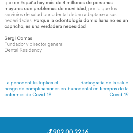
que
en España hay más de 4 millones de personas
mayores con problemas de movilidad
, por lo que los
servicios de salud bucodental deben adaptarse a sus
necesidades.
Porque la odontología domiciliaria no es un
capricho, es una verdadera necesidad
.
Sergi Comas
Fundador y director general
Dental Residency
Navegación
La periodontitis triplica el
Radiografía de la salud
de
riesgo de complicaciones en
bucodental en tiempos de la
entradas
enfermos de Covid-19
Covid-19
902 00 22 16