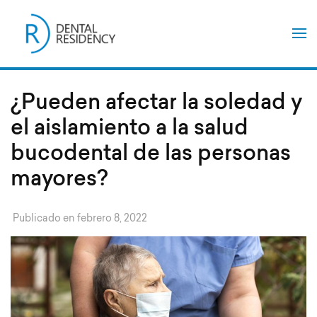
Saltar
al
contenido
(presiona
la
tecla
Intro)
¿Pueden afectar la soledad y
el aislamiento a la salud
bucodental de las personas
mayores?
Publicado en
febrero 8, 2022