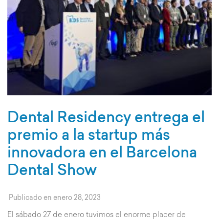
Dental Residency entrega el
premio a la startup más
innovadora en el Barcelona
Dental Show
Publicado en
enero 28, 2023
El sábado 27 de enero tuvimos el enorme placer de